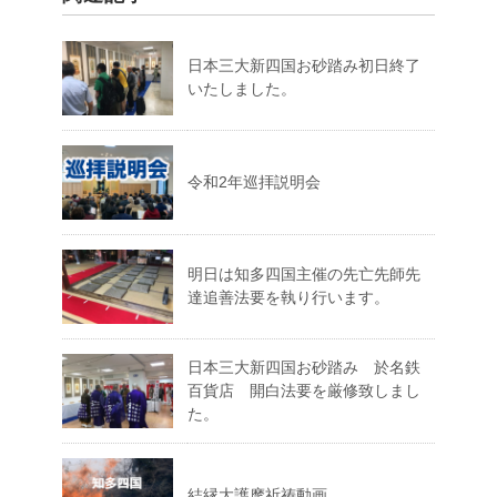
日本三大新四国お砂踏み初日終了
いたしました。
令和2年巡拝説明会
明日は知多四国主催の先亡先師先
達追善法要を執り行います。
日本三大新四国お砂踏み 於名鉄
百貨店 開白法要を厳修致しまし
た。
結縁大護摩祈祷動画