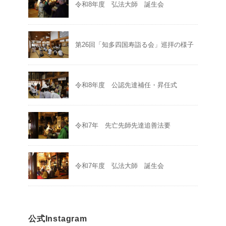
令和8年度 弘法大師 誕生会
第26回「知多四国寿詣る会」巡拝の様子
令和8年度 公認先達補任・昇任式
令和7年 先亡先師先達追善法要
令和7年度 弘法大師 誕生会
公式Instagram