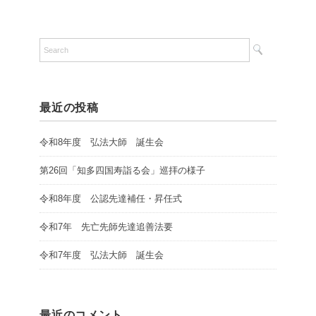
最近の投稿
令和8年度 弘法大師 誕生会
第26回「知多四国寿詣る会」巡拝の様子
令和8年度 公認先達補任・昇任式
令和7年 先亡先師先達追善法要
令和7年度 弘法大師 誕生会
最近のコメント