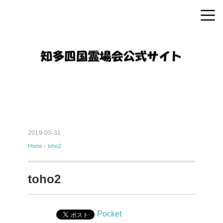
2019-03-31
Home
›
toho2
toho2
Pocket