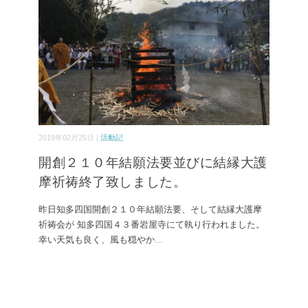
2019年02月25日 |
活動記
開創２１０年結願法要並びに結縁大護
摩祈祷終了致しました。
昨日知多四国開創２１０年結願法要、そして結縁大護摩
祈祷会が 知多四国４３番岩屋寺にて執り行われました。
幸い天気も良く、風も穏やか
...