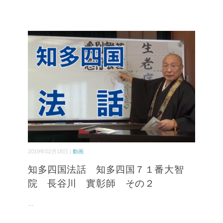
2019年02月18日 |
動画
知多四国法話 知多四国７１番大智
院 長谷川 實彰師 その２
...