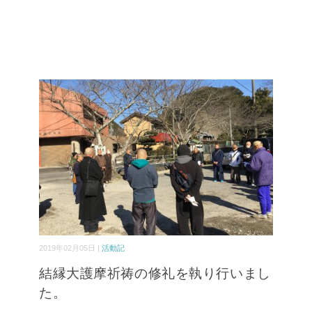
2019年02月05日 |
活動記
結縁大護摩祈祷の修礼を執り行いまし
た。