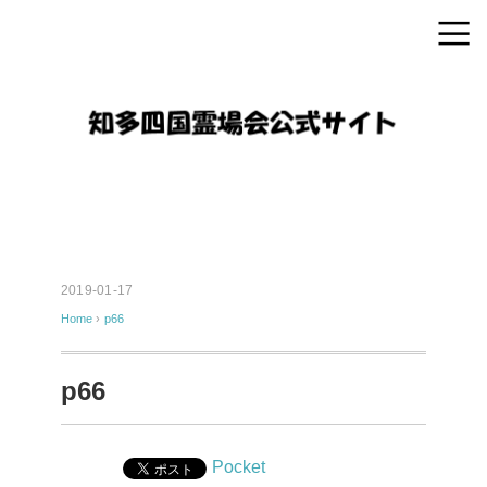
2019-01-17
Home
›
p66
p66
Pocket