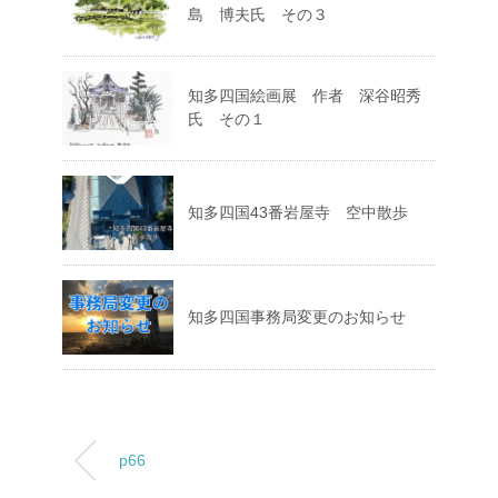
島 博夫氏 その３
知多四国絵画展 作者 深谷昭秀
氏 その１
知多四国43番岩屋寺 空中散歩
知多四国事務局変更のお知らせ
p66