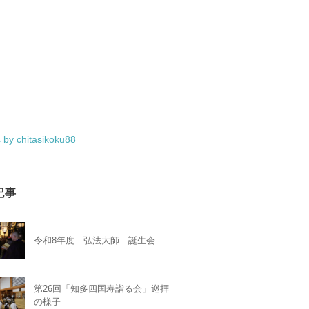
 by chitasikoku88
記事
令和8年度 弘法大師 誕生会
第26回「知多四国寿詣る会」巡拝
の様子