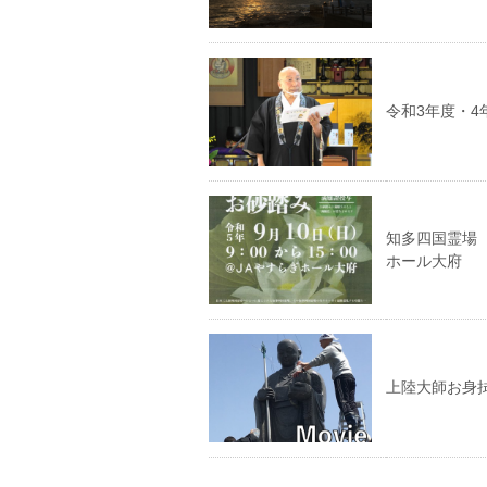
令和3年度・4
知多四国霊場 
ホール大府
上陸大師お身