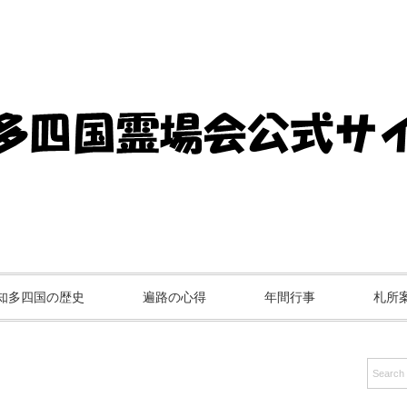
知多四国の歴史
遍路の心得
年間行事
札所