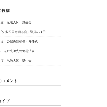
の投稿
年度 弘法大師 誕生会
回「知多四国寿詣る会」巡拝の様子
年度 公認先達補任・昇任式
年 先亡先師先達追善法要
年度 弘法大師 誕生会
のコメント
カイブ