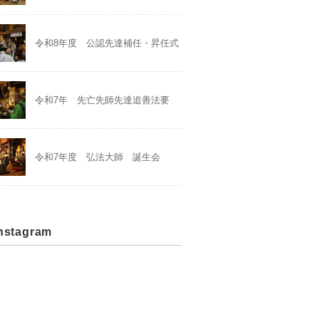
令和8年度 公認先達補任・昇任式
令和7年 先亡先師先達追善法要
令和7年度 弘法大師 誕生会
stagram