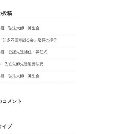
の投稿
年度 弘法大師 誕生会
回「知多四国寿詣る会」巡拝の様子
年度 公認先達補任・昇任式
年 先亡先師先達追善法要
年度 弘法大師 誕生会
のコメント
カイブ