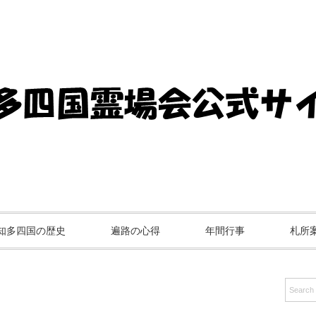
知多四国の歴史
遍路の心得
年間行事
札所