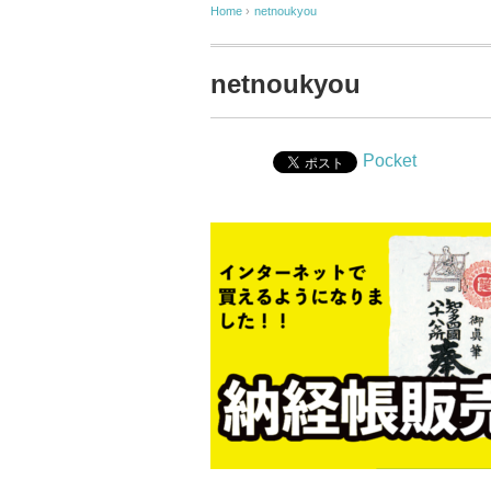
Home
›
netnoukyou
netnoukyou
Pocket