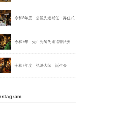
令和8年度 公認先達補任・昇任式
令和7年 先亡先師先達追善法要
令和7年度 弘法大師 誕生会
stagram