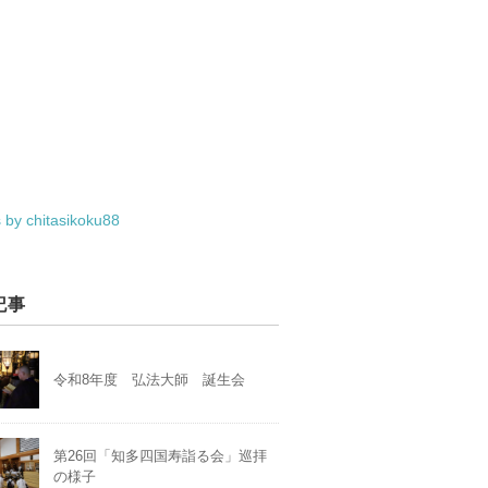
 by chitasikoku88
記事
令和8年度 弘法大師 誕生会
第26回「知多四国寿詣る会」巡拝
の様子