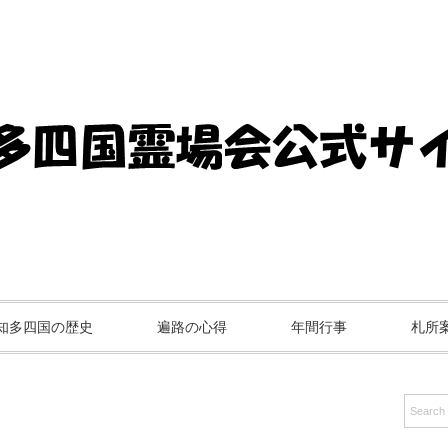
知多四国の歴史
遍路の心得
年間行事
札所