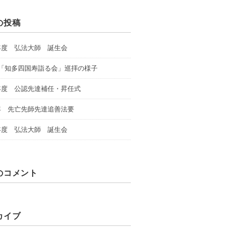
の投稿
年度 弘法大師 誕生会
回「知多四国寿詣る会」巡拝の様子
年度 公認先達補任・昇任式
年 先亡先師先達追善法要
年度 弘法大師 誕生会
のコメント
カイブ