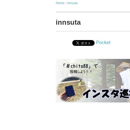
Home
›
innsuta
innsuta
Pocket