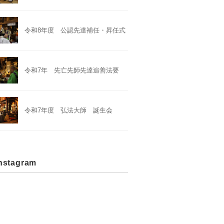
令和8年度 公認先達補任・昇任式
令和7年 先亡先師先達追善法要
令和7年度 弘法大師 誕生会
stagram