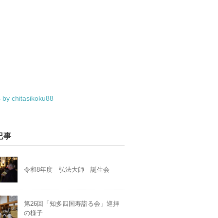
 by chitasikoku88
記事
令和8年度 弘法大師 誕生会
第26回「知多四国寿詣る会」巡拝
の様子