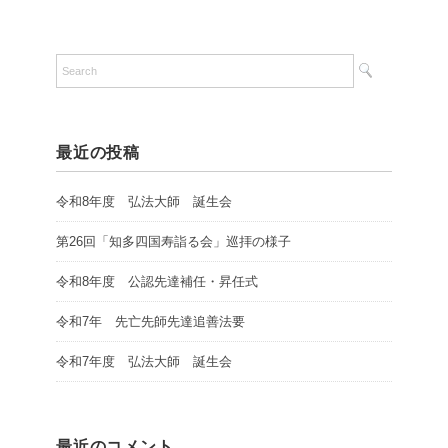
最近の投稿
令和8年度 弘法大師 誕生会
第26回「知多四国寿詣る会」巡拝の様子
令和8年度 公認先達補任・昇任式
令和7年 先亡先師先達追善法要
令和7年度 弘法大師 誕生会
最近のコメント