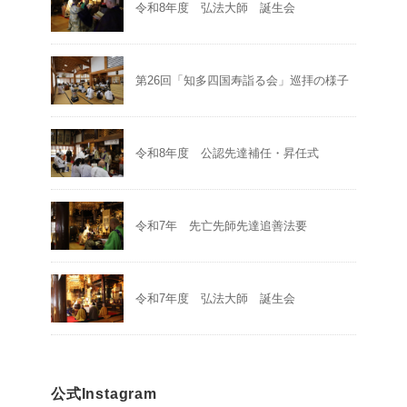
令和8年度 弘法大師 誕生会
第26回「知多四国寿詣る会」巡拝の様子
令和8年度 公認先達補任・昇任式
令和7年 先亡先師先達追善法要
令和7年度 弘法大師 誕生会
公式Instagram