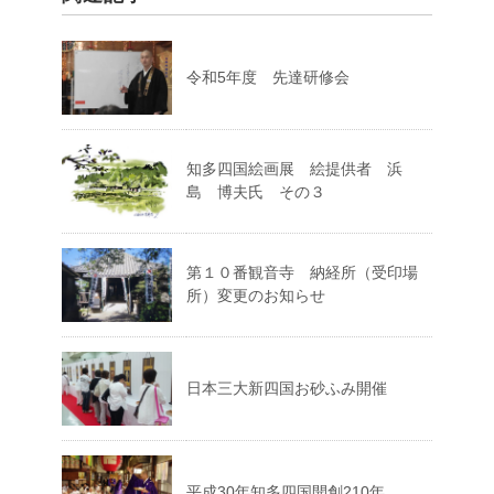
令和5年度 先達研修会
知多四国絵画展 絵提供者 浜
島 博夫氏 その３
第１０番観音寺 納経所（受印場
所）変更のお知らせ
日本三大新四国お砂ふみ開催
平成30年知多四国開創210年