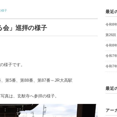
の様子
最近
令和8
る会」巡拝の様子
第26
令和8
令和7
程の様子です。
令和7
、第5番、第88番、第87番～JR大高駅
最近
。写真は、玄猷寺へ参拝の様子。
アー