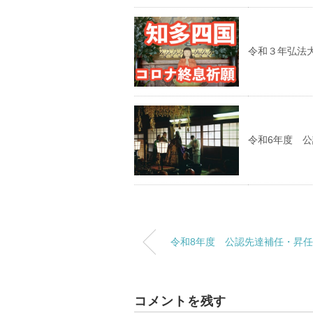
令和３年弘法
令和6年度 
令和8年度 公認先達補任・昇
コメントを残す