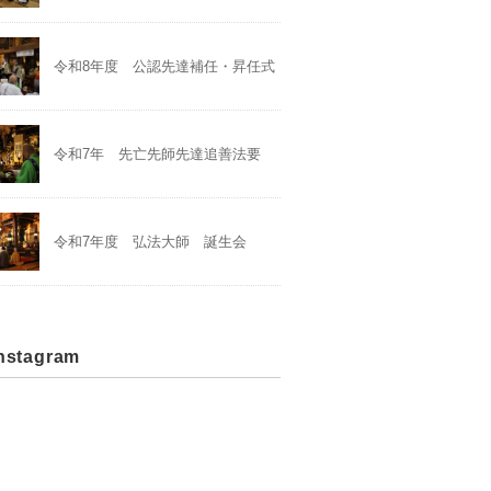
令和8年度 公認先達補任・昇任式
令和7年 先亡先師先達追善法要
令和7年度 弘法大師 誕生会
stagram