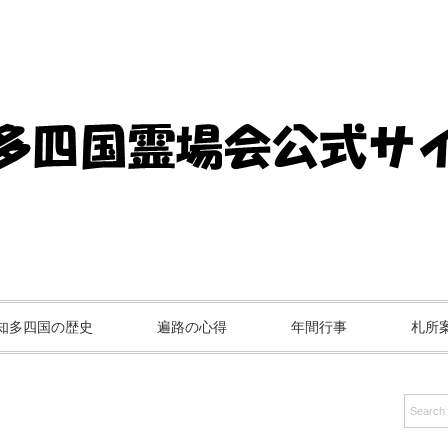
知多四国の歴史
遍路の心得
年間行事
札所