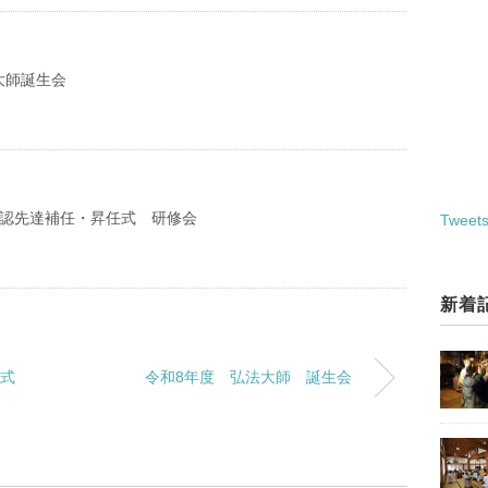
大師誕生会
公認先達補任・昇任式 研修会
Tweets
新着
任式
令和8年度 弘法大師 誕生会