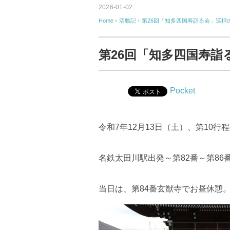
2026-01-02
Home
›
活動記
›
第26回「知多四国寿詣る会」巡拝
第26回「知多四国寿詣
Pocket
令和7年12月13日（土）、第10行
名鉄太田川駅出発～第82番～第86番
当日は、第84番玄猷寺でお昼休憩