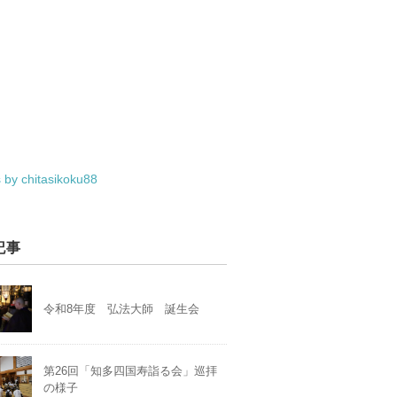
 by chitasikoku88
記事
令和8年度 弘法大師 誕生会
第26回「知多四国寿詣る会」巡拝
の様子