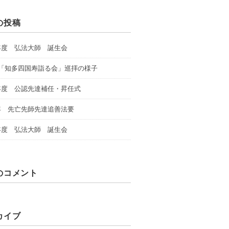
の投稿
年度 弘法大師 誕生会
回「知多四国寿詣る会」巡拝の様子
年度 公認先達補任・昇任式
年 先亡先師先達追善法要
年度 弘法大師 誕生会
のコメント
カイブ