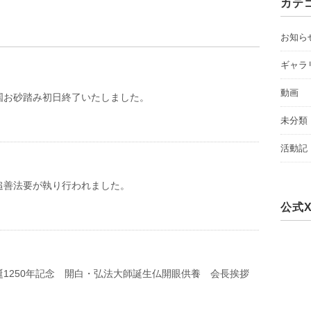
カテ
お知ら
ギャラ
動画
国お砂踏み初日終了いたしました。
未分類
活動記
追善法要が執り行われました。
公式
誕1250年記念 開白・弘法大師誕生仏開眼供養 会長挨拶