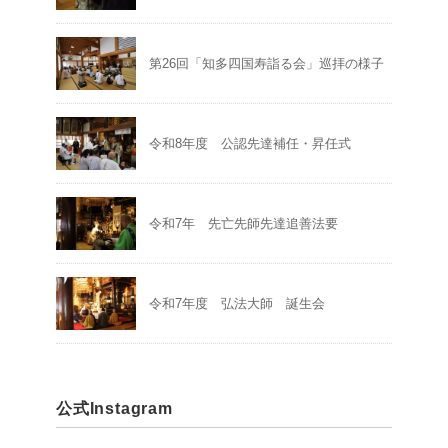
第26回「知多四国寿詣る会」巡拝の様子
令和8年度 公認先達補任・昇任式
令和7年 先亡先師先達追善法要
令和7年度 弘法大師 誕生会
公式Instagram