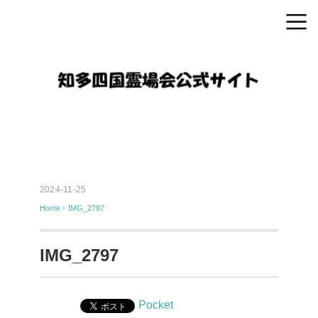
2024-11-25
Home
›
IMG_2797
IMG_2797
Pocket