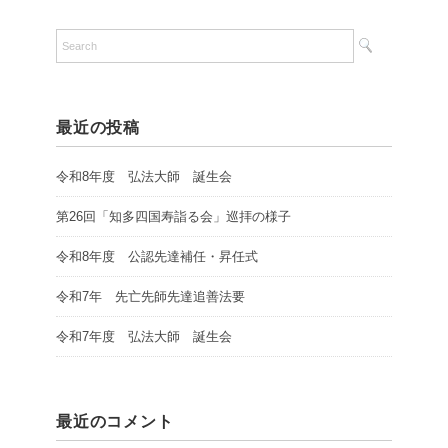
最近の投稿
令和8年度 弘法大師 誕生会
第26回「知多四国寿詣る会」巡拝の様子
令和8年度 公認先達補任・昇任式
令和7年 先亡先師先達追善法要
令和7年度 弘法大師 誕生会
最近のコメント