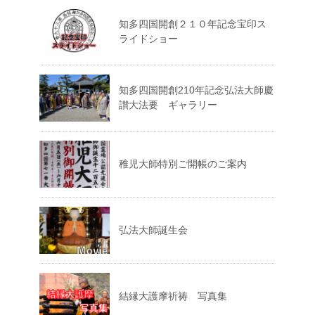
知多四国開創２１０年記念宝印ス
ライドショー
知多四国開創210年記念弘法大師慶
讃大法要 ギャラリー
稚児大師特別ご開帳のご案内
弘法大師誕生会
結縁大護摩祈祷 写真集