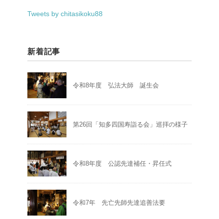
Tweets by chitasikoku88
新着記事
令和8年度 弘法大師 誕生会
第26回「知多四国寿詣る会」巡拝の様子
令和8年度 公認先達補任・昇任式
令和7年 先亡先師先達追善法要