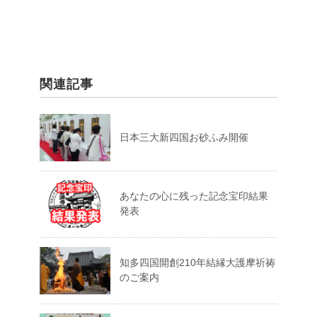
関連記事
日本三大新四国お砂ふみ開催
あなたの心に残った記念宝印結果
発表
知多四国開創210年結縁大護摩祈祷
のご案内