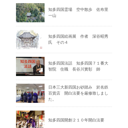
知多四国霊場 空中散歩 佐布里
一山
知多四国絵画展 作者 深谷昭秀
氏 その４
知多四国法話 知多四国７１番大
智院 住職 長谷川實彰 師
日本三大新四国お砂踏み 於名鉄
百貨店 開白法要を厳修致しまし
た。
知多四国開創２１０年開白法要