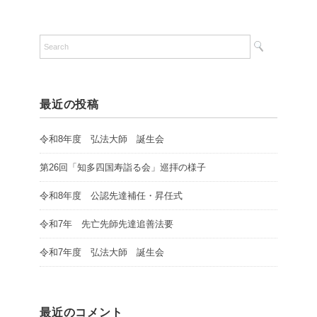
最近の投稿
令和8年度 弘法大師 誕生会
第26回「知多四国寿詣る会」巡拝の様子
令和8年度 公認先達補任・昇任式
令和7年 先亡先師先達追善法要
令和7年度 弘法大師 誕生会
最近のコメント