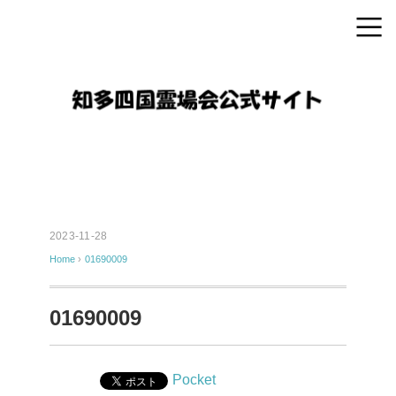
2023-11-28
Home
›
01690009
01690009
Pocket