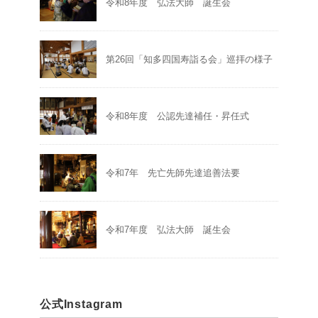
令和8年度 弘法大師 誕生会
第26回「知多四国寿詣る会」巡拝の様子
令和8年度 公認先達補任・昇任式
令和7年 先亡先師先達追善法要
令和7年度 弘法大師 誕生会
公式Instagram