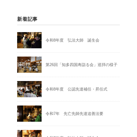
新着記事
令和8年度 弘法大師 誕生会
第26回「知多四国寿詣る会」巡拝の様子
令和8年度 公認先達補任・昇任式
令和7年 先亡先師先達追善法要