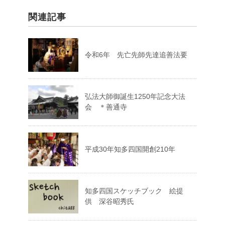
関連記事
令和6年 先亡先師先達追善法要
弘法大師御誕生1250年記念大法
会 ＊善通寺
平成30年知多四国開創210年
知多四国スケッチブック 絵提
供 深谷昭秀氏