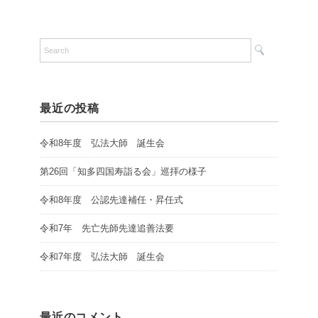
最近の投稿
令和8年度 弘法大師 誕生会
第26回「知多四国寿詣る会」巡拝の様子
令和8年度 公認先達補任・昇任式
令和7年 先亡先師先達追善法要
令和7年度 弘法大師 誕生会
最近のコメント