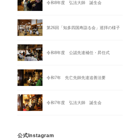
令和8年度 弘法大師 誕生会
第26回「知多四国寿詣る会」巡拝の様子
令和8年度 公認先達補任・昇任式
令和7年 先亡先師先達追善法要
令和7年度 弘法大師 誕生会
公式Instagram