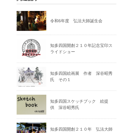
令和6年度 弘法大師誕生会
知多四国開創２１０年記念宝印ス
ライドショー
知多四国絵画展 作者 深谷昭秀
氏 その１
知多四国スケッチブック 絵提
供 深谷昭秀氏
知多四国開創２１０年 弘法大師