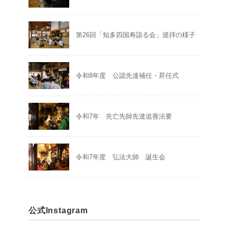
第26回「知多四国寿詣る会」巡拝の様子
令和8年度 公認先達補任・昇任式
令和7年 先亡先師先達追善法要
令和7年度 弘法大師 誕生会
公式Instagram