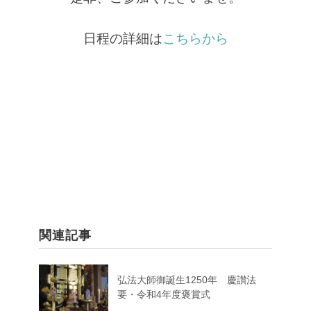
日程の詳細は
こちらから
関連記事
弘法大師御誕生1250年 慶讃法
要・令和4年度褒賞式