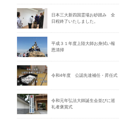
日本三大新四国霊場お砂踏み 全
日程終了いたしました。
平成３１年度上陸大師お身拭い報
恩清掃
令和4年度 公認先達補任・昇任式
令和元年弘法大師誕生会並びに巡
礼者褒賞式