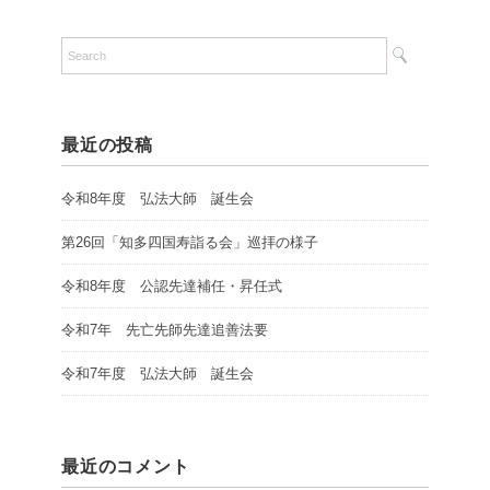
最近の投稿
令和8年度 弘法大師 誕生会
第26回「知多四国寿詣る会」巡拝の様子
令和8年度 公認先達補任・昇任式
令和7年 先亡先師先達追善法要
令和7年度 弘法大師 誕生会
最近のコメント