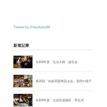
Tweets by chitasikoku88
新着記事
令和8年度 弘法大師 誕生会
第26回「知多四国寿詣る会」巡拝の様子
令和8年度 公認先達補任・昇任式