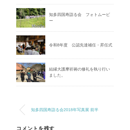
知多四国寿詣る会 フォトムービ
ー
令和8年度 公認先達補任・昇任式
結縁大護摩祈祷の修礼を執り行い
ました。
知多四国寿詣る会2018年写真展 前半
コメントを残す