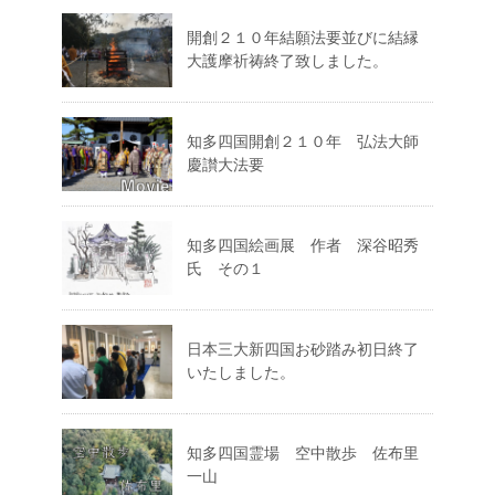
開創２１０年結願法要並びに結縁
大護摩祈祷終了致しました。
知多四国開創２１０年 弘法大師
慶讃大法要
知多四国絵画展 作者 深谷昭秀
氏 その１
日本三大新四国お砂踏み初日終了
いたしました。
知多四国霊場 空中散歩 佐布里
一山