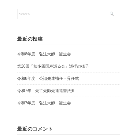
最近の投稿
令和8年度 弘法大師 誕生会
第26回「知多四国寿詣る会」巡拝の様子
令和8年度 公認先達補任・昇任式
令和7年 先亡先師先達追善法要
令和7年度 弘法大師 誕生会
最近のコメント