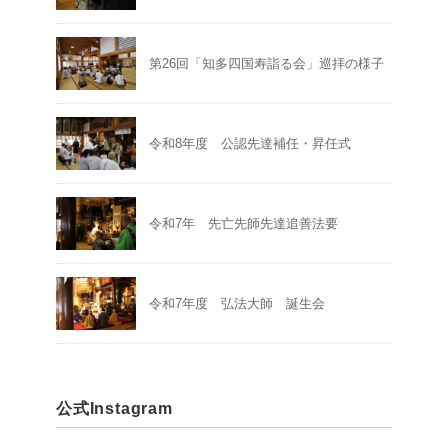
第26回「知多四国寿詣る会」巡拝の様子
令和8年度 公認先達補任・昇任式
令和7年 先亡先師先達追善法要
令和7年度 弘法大師 誕生会
公式Instagram