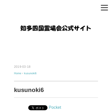
2019-03-18
Home
›
kusunoki6
kusunoki6
Pocket