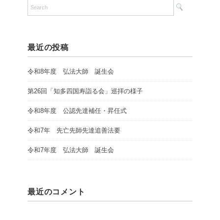
最近の投稿
令和8年度 弘法大師 誕生会
第26回「知多四国寿詣る会」巡拝の様子
令和8年度 公認先達補任・昇任式
令和7年 先亡先師先達追善法要
令和7年度 弘法大師 誕生会
最近のコメント