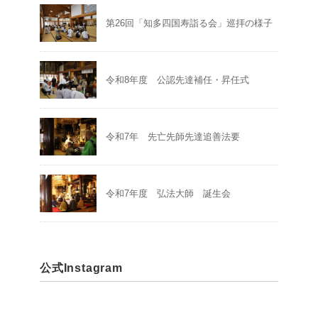
第26回「知多四国寿詣る会」巡拝の様子
令和8年度 公認先達補任・昇任式
令和7年 先亡先師先達追善法要
令和7年度 弘法大師 誕生会
公式Instagram