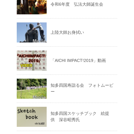
令和6年度 弘法大師誕生会
上陸大師お身拭い
「AICHI IMPACT!2019」動画
知多四国寿詣る会 フォトムービ
ー
知多四国スケッチブック 絵提
供 深谷昭秀氏