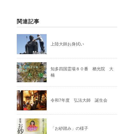
関連記事
上陸大師お身拭い
知多四国霊場８０番 栖光院 大
楠
令和7年度 弘法大師 誕生会
「お砂踏み」の様子