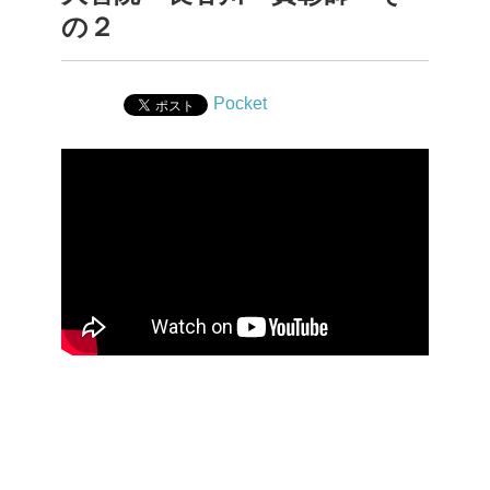
の２
Pocket