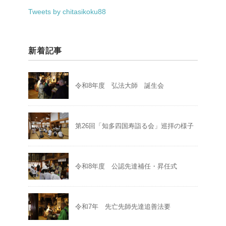
Tweets by chitasikoku88
新着記事
令和8年度 弘法大師 誕生会
第26回「知多四国寿詣る会」巡拝の様子
令和8年度 公認先達補任・昇任式
令和7年 先亡先師先達追善法要