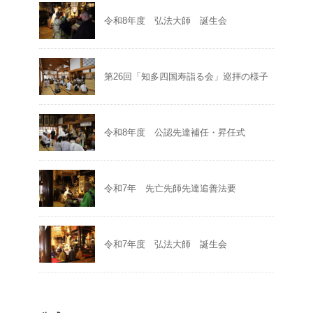
令和8年度 弘法大師 誕生会
第26回「知多四国寿詣る会」巡拝の様子
令和8年度 公認先達補任・昇任式
令和7年 先亡先師先達追善法要
令和7年度 弘法大師 誕生会