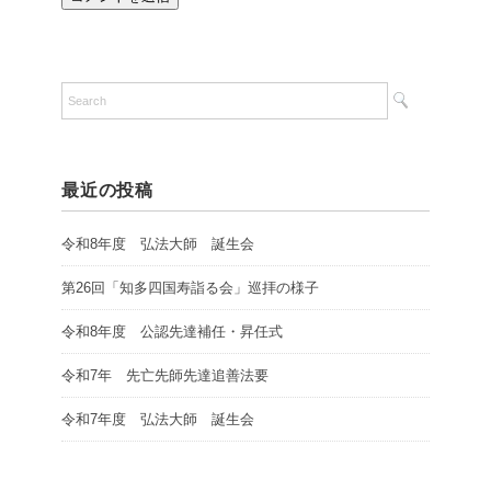
最近の投稿
令和8年度 弘法大師 誕生会
第26回「知多四国寿詣る会」巡拝の様子
令和8年度 公認先達補任・昇任式
令和7年 先亡先師先達追善法要
令和7年度 弘法大師 誕生会