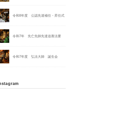
令和8年度 公認先達補任・昇任式
令和7年 先亡先師先達追善法要
令和7年度 弘法大師 誕生会
stagram