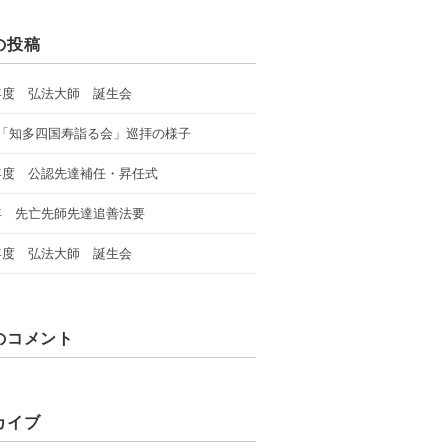
の投稿
年度 弘法大師 誕生会
回「知多四国寿詣る会」巡拝の様子
年度 公認先達補任・昇任式
年 先亡先師先達追善法要
年度 弘法大師 誕生会
のコメント
カイブ