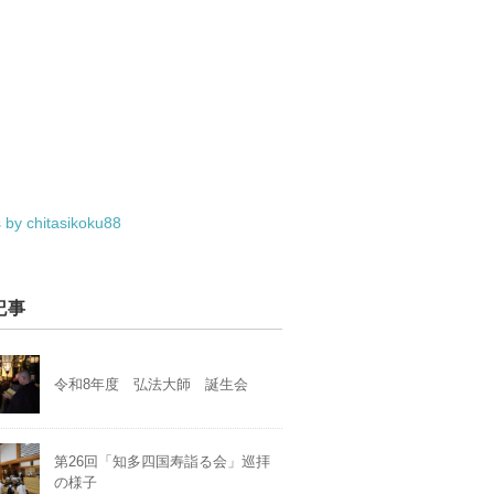
 by chitasikoku88
記事
令和8年度 弘法大師 誕生会
第26回「知多四国寿詣る会」巡拝
の様子