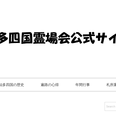
知多四国の歴史
遍路の心得
年間行事
札所