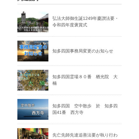
弘法大師御生誕1249年慶讃法要・
令和四年度褒賞式
知多四国事務局変更のお知らせ
知多四国霊場８０番 栖光院 大
楠
知多四国 空中散歩 於 知多四
国41番 西方寺
先亡先師先達追善法要が執り行わ