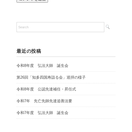
最近の投稿
令和8年度 弘法大師 誕生会
第26回「知多四国寿詣る会」巡拝の様子
令和8年度 公認先達補任・昇任式
令和7年 先亡先師先達追善法要
令和7年度 弘法大師 誕生会