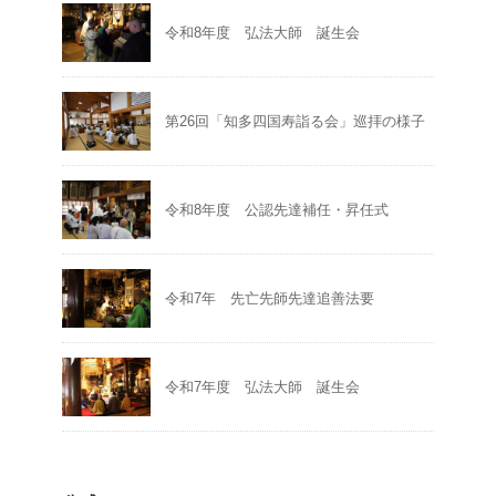
令和8年度 弘法大師 誕生会
第26回「知多四国寿詣る会」巡拝の様子
令和8年度 公認先達補任・昇任式
令和7年 先亡先師先達追善法要
令和7年度 弘法大師 誕生会