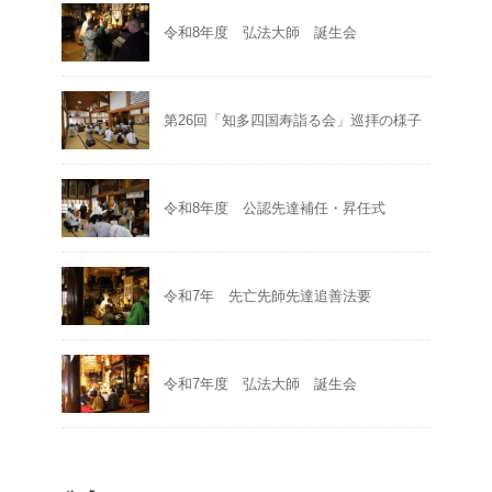
令和8年度 弘法大師 誕生会
第26回「知多四国寿詣る会」巡拝の様子
令和8年度 公認先達補任・昇任式
令和7年 先亡先師先達追善法要
令和7年度 弘法大師 誕生会