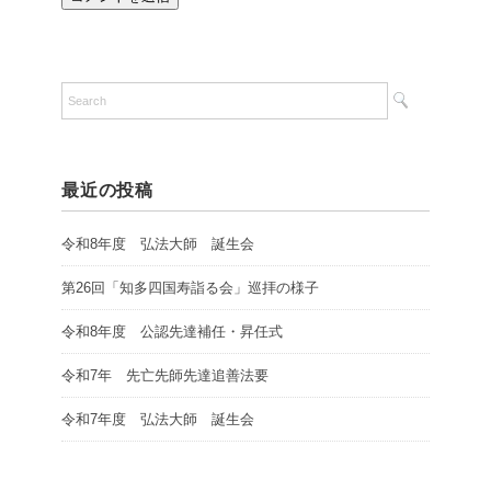
最近の投稿
令和8年度 弘法大師 誕生会
第26回「知多四国寿詣る会」巡拝の様子
令和8年度 公認先達補任・昇任式
令和7年 先亡先師先達追善法要
令和7年度 弘法大師 誕生会