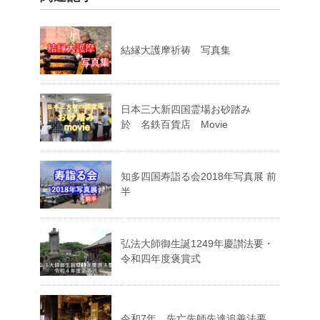
結縁大護摩祈祷 写真集
日本三大新四国霊場お砂踏み
於 名鉄百貨店 Movie
知多四国寿詣る会2018年写真展 前
半
弘法大師御生誕1249年慶讃法要・
令和四年度褒賞式
令和7年 先亡先師先達追善法要