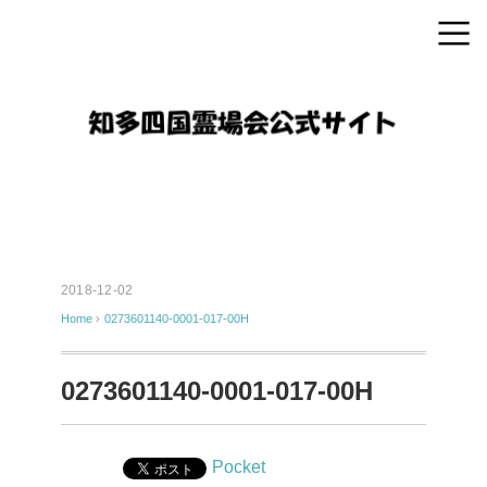
2018-12-02
Home
›
0273601140-0001-017-00H
0273601140-0001-017-00H
Pocket