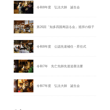
令和8年度 弘法大師 誕生会
第26回「知多四国寿詣る会」巡拝の様子
令和8年度 公認先達補任・昇任式
令和7年 先亡先師先達追善法要
令和7年度 弘法大師 誕生会