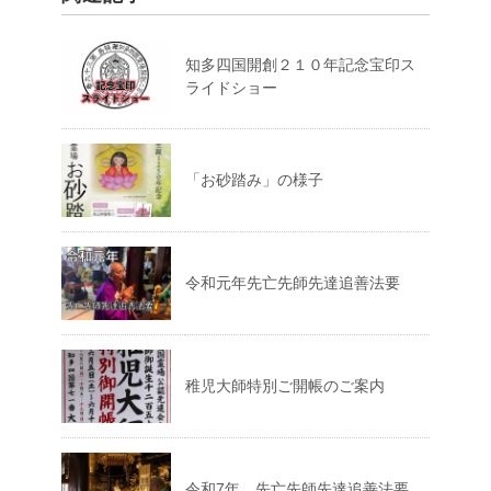
知多四国開創２１０年記念宝印ス
ライドショー
「お砂踏み」の様子
令和元年先亡先師先達追善法要
稚児大師特別ご開帳のご案内
令和7年 先亡先師先達追善法要