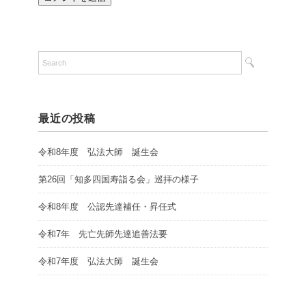
最近の投稿
令和8年度 弘法大師 誕生会
第26回「知多四国寿詣る会」巡拝の様子
令和8年度 公認先達補任・昇任式
令和7年 先亡先師先達追善法要
令和7年度 弘法大師 誕生会