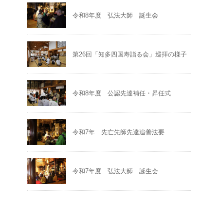
令和8年度 弘法大師 誕生会
第26回「知多四国寿詣る会」巡拝の様子
令和8年度 公認先達補任・昇任式
令和7年 先亡先師先達追善法要
令和7年度 弘法大師 誕生会