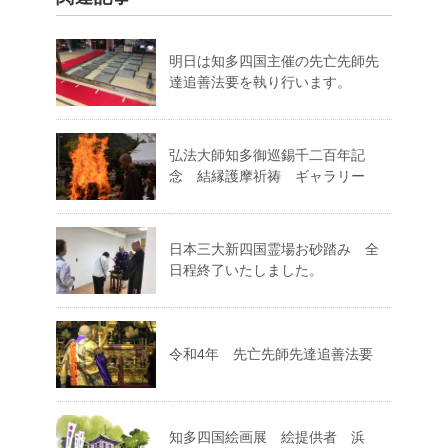
明日は知多四国主催の先亡先師先
達追善法要を執り行います。
弘法大師知多御巡錫千二百年記
念 結縁護摩祈祷 ギャラリー
日本三大新四国霊場お砂踏み 全
日程終了いたしました。
令和4年 先亡先師先達追善法要
知多四国絵画展 絵提供者 浜