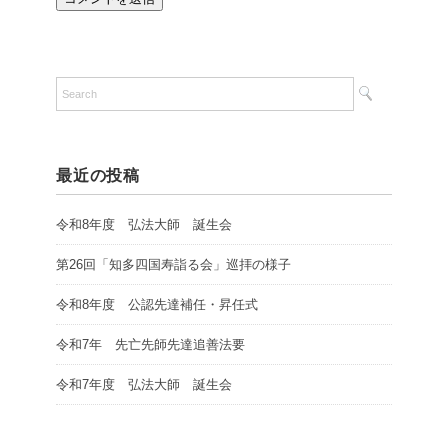
最近の投稿
令和8年度 弘法大師 誕生会
第26回「知多四国寿詣る会」巡拝の様子
令和8年度 公認先達補任・昇任式
令和7年 先亡先師先達追善法要
令和7年度 弘法大師 誕生会