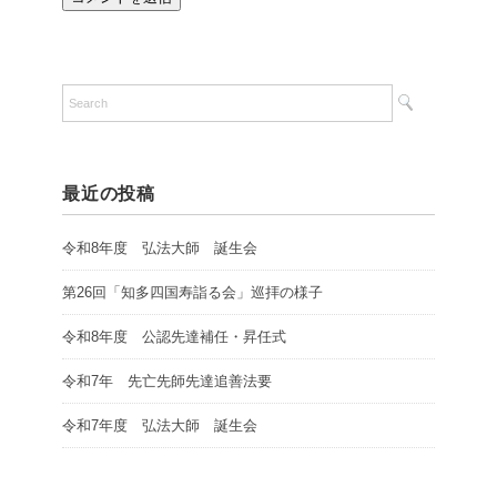
最近の投稿
令和8年度 弘法大師 誕生会
第26回「知多四国寿詣る会」巡拝の様子
令和8年度 公認先達補任・昇任式
令和7年 先亡先師先達追善法要
令和7年度 弘法大師 誕生会