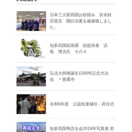
日本三大新四国お砂踏み 於名鉄
百貨店 開白法要を厳修致しまし
た。
知多四国絵画展 絵提供者 浜
島 博夫氏 その４
弘法大師御誕生1250年記念大法
会 ＊善通寺
令和5年度 公認先達補任・昇任式
知多四国寿詣る会2018年写真展 前