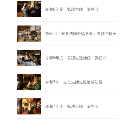
令和8年度 弘法大師 誕生会
第26回「知多四国寿詣る会」巡拝の様子
令和8年度 公認先達補任・昇任式
令和7年 先亡先師先達追善法要
令和7年度 弘法大師 誕生会