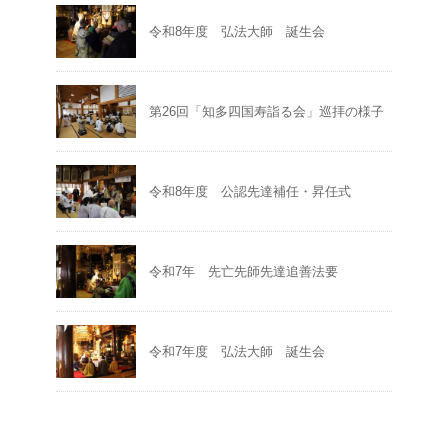
令和8年度 弘法大師 誕生会
第26回「知多四国寿詣る会」巡拝の様子
令和8年度 公認先達補任・昇任式
令和7年 先亡先師先達追善法要
令和7年度 弘法大師 誕生会