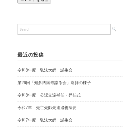
最近の投稿
令和8年度 弘法大師 誕生会
第26回「知多四国寿詣る会」巡拝の様子
令和8年度 公認先達補任・昇任式
令和7年 先亡先師先達追善法要
令和7年度 弘法大師 誕生会