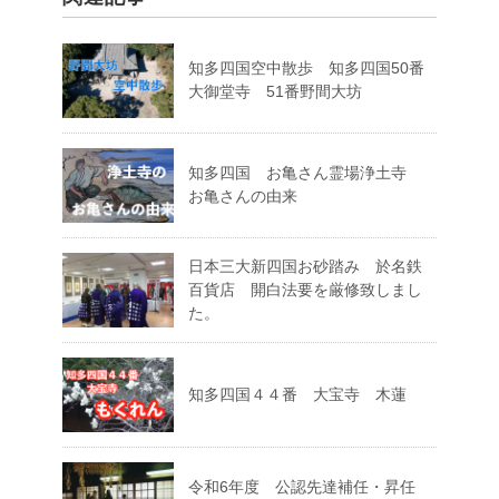
知多四国空中散歩 知多四国50番
大御堂寺 51番野間大坊
知多四国 お亀さん霊場浄土寺
お亀さんの由来
日本三大新四国お砂踏み 於名鉄
百貨店 開白法要を厳修致しまし
た。
知多四国４４番 大宝寺 木蓮
令和6年度 公認先達補任・昇任