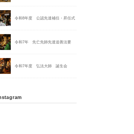
令和8年度 公認先達補任・昇任式
令和7年 先亡先師先達追善法要
令和7年度 弘法大師 誕生会
stagram