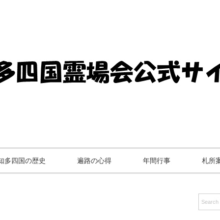
知多四国の歴史
遍路の心得
年間行事
札所