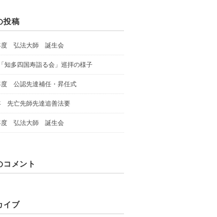
の投稿
年度 弘法大師 誕生会
回「知多四国寿詣る会」巡拝の様子
年度 公認先達補任・昇任式
年 先亡先師先達追善法要
年度 弘法大師 誕生会
のコメント
カイブ