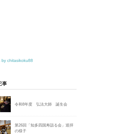
 by chitasikoku88
記事
令和8年度 弘法大師 誕生会
第26回「知多四国寿詣る会」巡拝
の様子