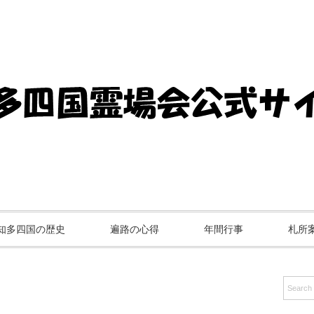
知多四国の歴史
遍路の心得
年間行事
札所