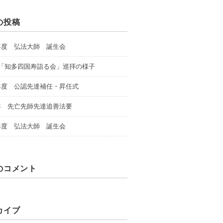
の投稿
年度 弘法大師 誕生会
回「知多四国寿詣る会」巡拝の様子
年度 公認先達補任・昇任式
年 先亡先師先達追善法要
年度 弘法大師 誕生会
のコメント
カイブ