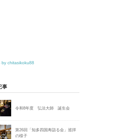
 by chitasikoku88
記事
令和8年度 弘法大師 誕生会
第26回「知多四国寿詣る会」巡拝
の様子