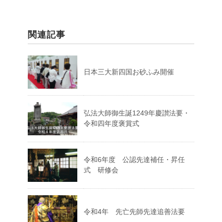
関連記事
日本三大新四国お砂ふみ開催
弘法大師御生誕1249年慶讃法要・
令和四年度褒賞式
令和6年度 公認先達補任・昇任
式 研修会
令和4年 先亡先師先達追善法要