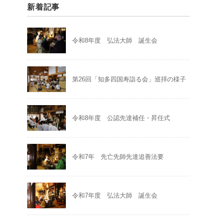
新着記事
令和8年度 弘法大師 誕生会
第26回「知多四国寿詣る会」巡拝の様子
令和8年度 公認先達補任・昇任式
令和7年 先亡先師先達追善法要
令和7年度 弘法大師 誕生会