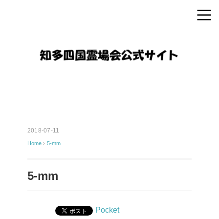
2018-07-11
Home
›
5-mm
5-mm
Pocket