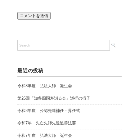
最近の投稿
令和8年度 弘法大師 誕生会
第26回「知多四国寿詣る会」巡拝の様子
令和8年度 公認先達補任・昇任式
令和7年 先亡先師先達追善法要
令和7年度 弘法大師 誕生会