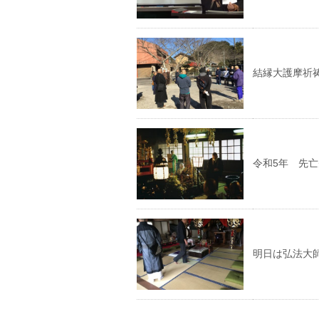
結縁大護摩祈
令和5年 先
明日は弘法大