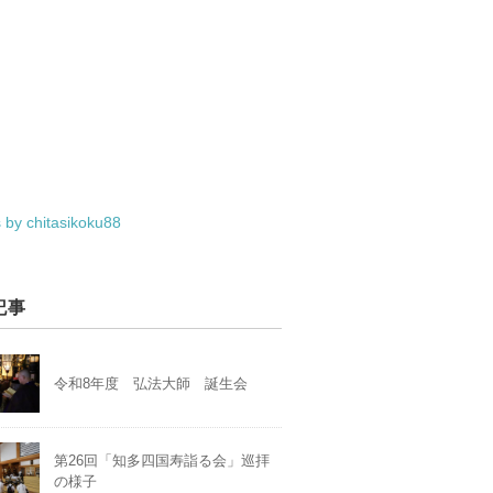
 by chitasikoku88
記事
令和8年度 弘法大師 誕生会
第26回「知多四国寿詣る会」巡拝
の様子