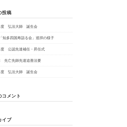
の投稿
年度 弘法大師 誕生会
回「知多四国寿詣る会」巡拝の様子
年度 公認先達補任・昇任式
年 先亡先師先達追善法要
年度 弘法大師 誕生会
のコメント
カイブ