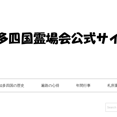
知多四国の歴史
遍路の心得
年間行事
札所