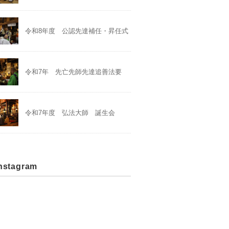
令和8年度 公認先達補任・昇任式
令和7年 先亡先師先達追善法要
令和7年度 弘法大師 誕生会
stagram