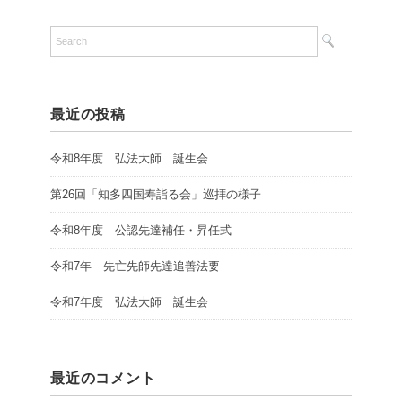
最近の投稿
令和8年度 弘法大師 誕生会
第26回「知多四国寿詣る会」巡拝の様子
令和8年度 公認先達補任・昇任式
令和7年 先亡先師先達追善法要
令和7年度 弘法大師 誕生会
最近のコメント