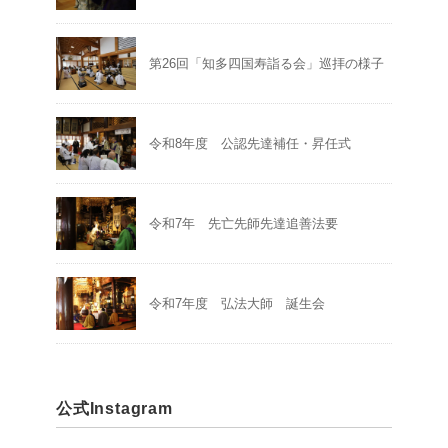
第26回「知多四国寿詣る会」巡拝の様子
令和8年度 公認先達補任・昇任式
令和7年 先亡先師先達追善法要
令和7年度 弘法大師 誕生会
公式Instagram