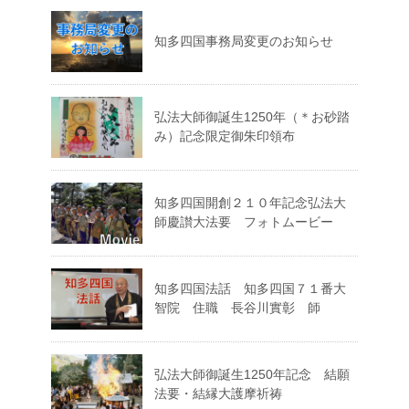
知多四国事務局変更のお知らせ
弘法大師御誕生1250年（＊お砂踏
み）記念限定御朱印領布
知多四国開創２１０年記念弘法大
師慶讃大法要 フォトムービー
知多四国法話 知多四国７１番大
智院 住職 長谷川實彰 師
弘法大師御誕生1250年記念 結願
法要・結縁大護摩祈祷