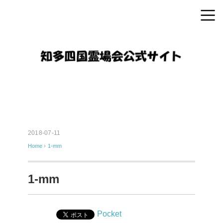
2018-07-11
Home
›
1-mm
1-mm
Pocket