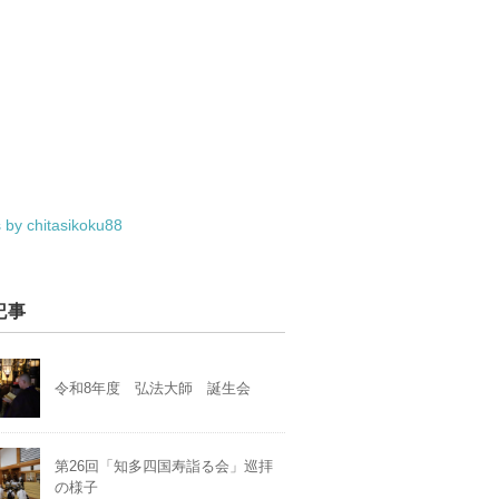
 by chitasikoku88
記事
令和8年度 弘法大師 誕生会
第26回「知多四国寿詣る会」巡拝
の様子