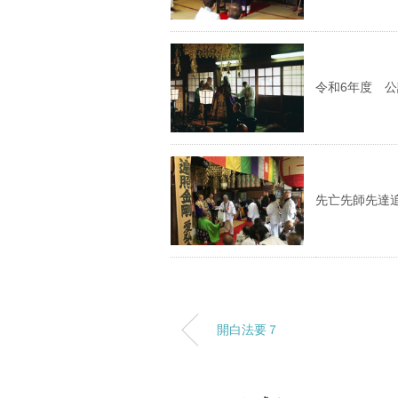
令和6年度 
先亡先師先達
開白法要７