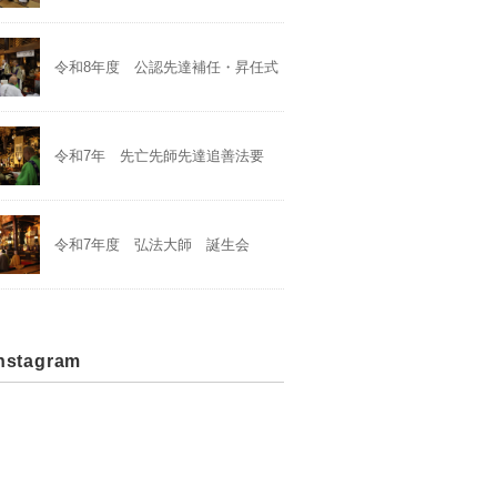
令和8年度 公認先達補任・昇任式
令和7年 先亡先師先達追善法要
令和7年度 弘法大師 誕生会
stagram