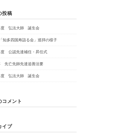
の投稿
年度 弘法大師 誕生会
回「知多四国寿詣る会」巡拝の様子
年度 公認先達補任・昇任式
年 先亡先師先達追善法要
年度 弘法大師 誕生会
のコメント
カイブ