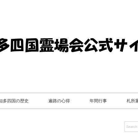
知多四国の歴史
遍路の心得
年間行事
札所