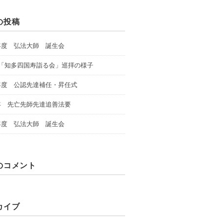
の投稿
年度 弘法大師 誕生会
回「知多四国寿詣る会」巡拝の様子
年度 公認先達補任・昇任式
年 先亡先師先達追善法要
年度 弘法大師 誕生会
のコメント
カイブ