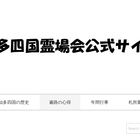
知多四国の歴史
遍路の心得
年間行事
札所