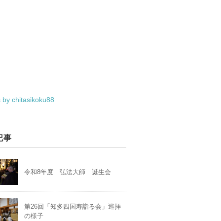
 by chitasikoku88
記事
令和8年度 弘法大師 誕生会
第26回「知多四国寿詣る会」巡拝
の様子