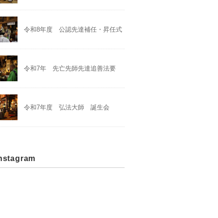
令和8年度 公認先達補任・昇任式
令和7年 先亡先師先達追善法要
令和7年度 弘法大師 誕生会
stagram