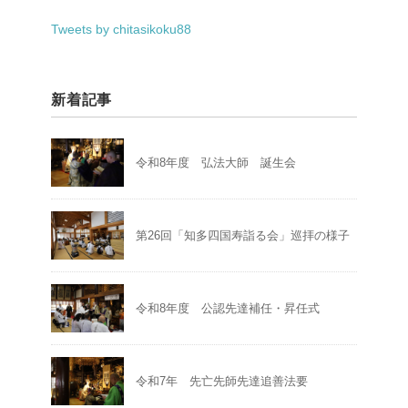
Tweets by chitasikoku88
新着記事
令和8年度 弘法大師 誕生会
第26回「知多四国寿詣る会」巡拝の様子
令和8年度 公認先達補任・昇任式
令和7年 先亡先師先達追善法要