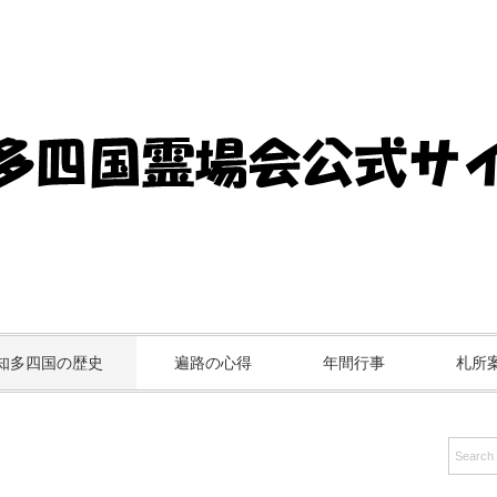
知多四国の歴史
遍路の心得
年間行事
札所