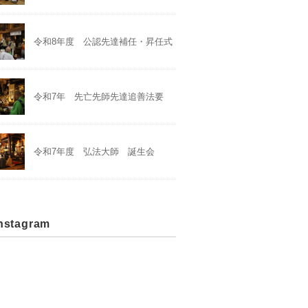
令和8年度 公認先達補任・昇任式
令和7年 先亡先師先達追善法要
令和7年度 弘法大師 誕生会
stagram