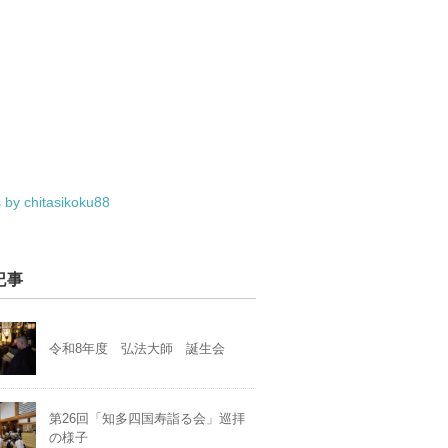
 by chitasikoku88
記事
令和8年度 弘法大師 誕生会
第26回「知多四国寿詣る会」巡拝
の様子