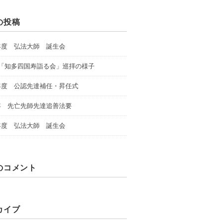
の投稿
年度 弘法大師 誕生会
回「知多四国寿詣る会」巡拝の様子
年度 公認先達補任・昇任式
年 先亡先師先達追善法要
年度 弘法大師 誕生会
のコメント
カイブ