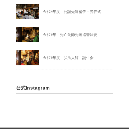
令和8年度 公認先達補任・昇任式
令和7年 先亡先師先達追善法要
令和7年度 弘法大師 誕生会
公式Instagram