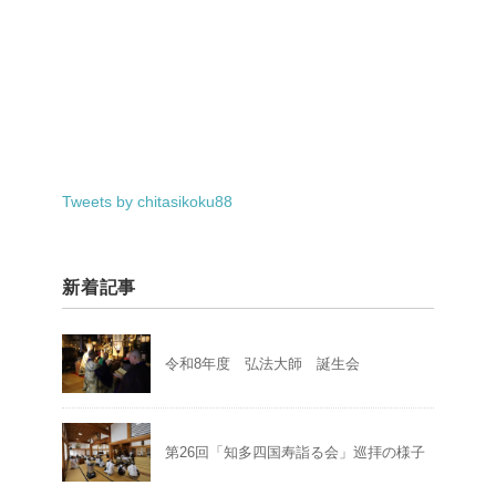
Tweets by chitasikoku88
新着記事
令和8年度 弘法大師 誕生会
第26回「知多四国寿詣る会」巡拝の様子