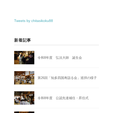
Tweets by chitasikoku88
新着記事
令和8年度 弘法大師 誕生会
第26回「知多四国寿詣る会」巡拝の様子
令和8年度 公認先達補任・昇任式