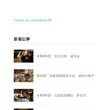
Tweets by chitasikoku88
新着記事
令和8年度 弘法大師 誕生会
第26回「知多四国寿詣る会」巡拝の様子
令和8年度 公認先達補任・昇任式