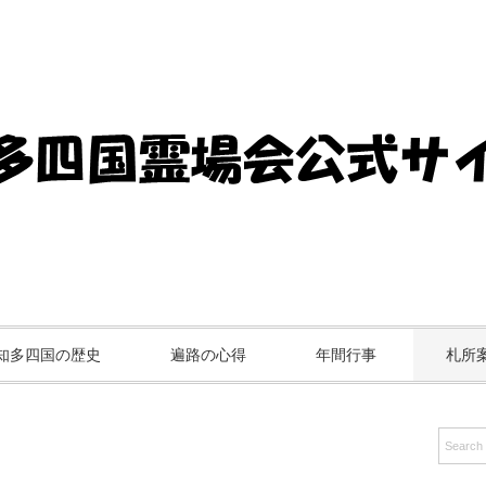
知多四国の歴史
遍路の心得
年間行事
札所