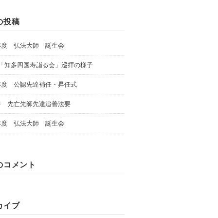
の投稿
年度 弘法大師 誕生会
回「知多四国寿詣る会」巡拝の様子
年度 公認先達補任・昇任式
年 先亡先師先達追善法要
年度 弘法大師 誕生会
のコメント
カイブ