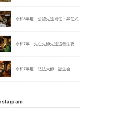
令和8年度 公認先達補任・昇任式
令和7年 先亡先師先達追善法要
令和7年度 弘法大師 誕生会
stagram