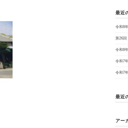
最近
令和8
第26
令和8
令和7
令和7
最近
アー