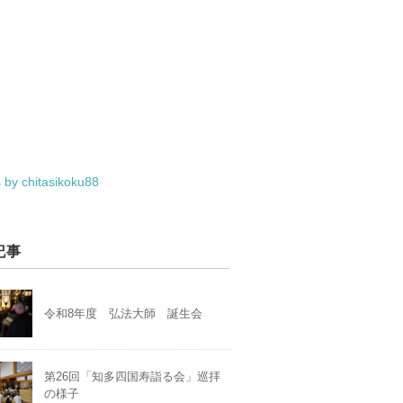
 by chitasikoku88
記事
令和8年度 弘法大師 誕生会
第26回「知多四国寿詣る会」巡拝
の様子