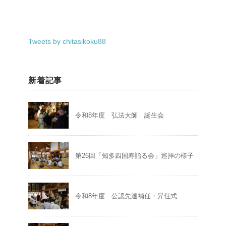
Tweets by chitasikoku88
新着記事
令和8年度 弘法大師 誕生会
第26回「知多四国寿詣る会」巡拝の様子
令和8年度 公認先達補任・昇任式