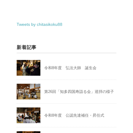
Tweets by chitasikoku88
新着記事
令和8年度 弘法大師 誕生会
第26回「知多四国寿詣る会」巡拝の様子
令和8年度 公認先達補任・昇任式