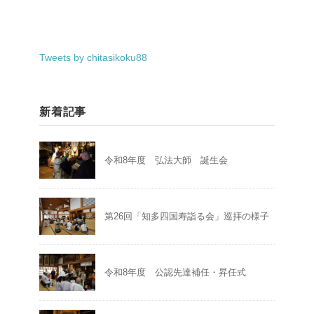
Tweets by chitasikoku88
新着記事
令和8年度 弘法大師 誕生会
第26回「知多四国寿詣る会」巡拝の様子
令和8年度 公認先達補任・昇任式