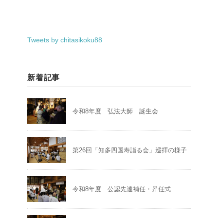
Tweets by chitasikoku88
新着記事
令和8年度 弘法大師 誕生会
第26回「知多四国寿詣る会」巡拝の様子
令和8年度 公認先達補任・昇任式