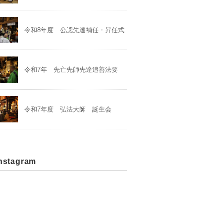
令和8年度 公認先達補任・昇任式
令和7年 先亡先師先達追善法要
令和7年度 弘法大師 誕生会
stagram