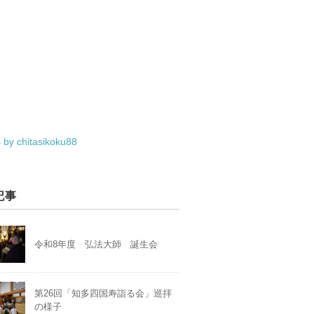
 by chitasikoku88
記事
令和8年度 弘法大師 誕生会
第26回「知多四国寿詣る会」巡拝
の様子