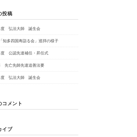
の投稿
年度 弘法大師 誕生会
回「知多四国寿詣る会」巡拝の様子
年度 公認先達補任・昇任式
年 先亡先師先達追善法要
年度 弘法大師 誕生会
のコメント
カイブ