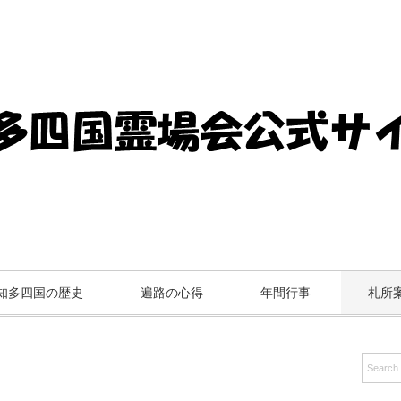
知多四国の歴史
遍路の心得
年間行事
札所