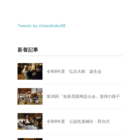
Tweets by chitasikoku88
新着記事
令和8年度 弘法大師 誕生会
第26回「知多四国寿詣る会」巡拝の様子
令和8年度 公認先達補任・昇任式