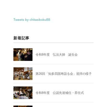
Tweets by chitasikoku88
新着記事
令和8年度 弘法大師 誕生会
第26回「知多四国寿詣る会」巡拝の様子
令和8年度 公認先達補任・昇任式