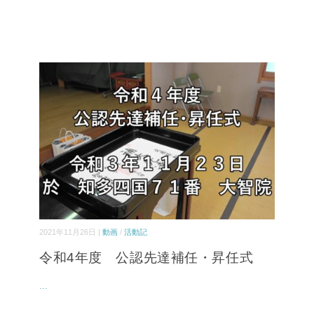
2021年11月26日 |
動画
/
活動記
令和4年度 公認先達補任・昇任式
...