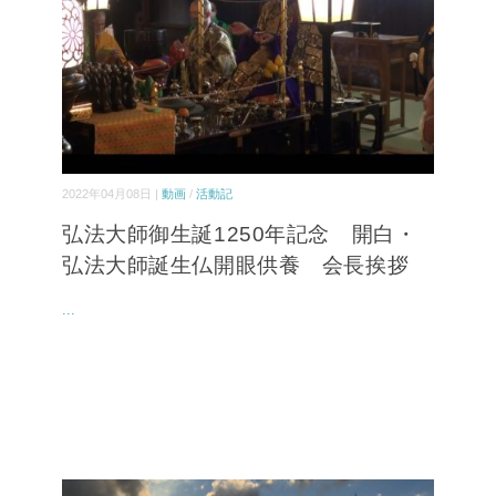
2022年04月08日 |
動画
/
活動記
弘法大師御生誕1250年記念 開白・
弘法大師誕生仏開眼供養 会長挨拶
...