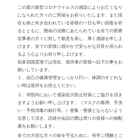
この度の新型コロナウイルスの感染によりお亡くなり
になられた方々のご冥福をお祈りいたします。また現
在も病と向き合われている皆様の一日も早い回復を祈
るとともに、懸命の治療にあたられている全ての医療
従事者の方々に対して敬意を表し、厚く感謝を申し上
げます。全ての皆様に穏やかで安らかな日常が戻られ
るよう心よりお祈り申し上げます。
知多四国霊場では現在、巡拝者の皆様へ以下の事をお
願いしています。
１、自己の健康管理をしっかり行い、体調のすぐれな
い時は巡拝をお控えください。
２、寺院内において感染拡大防止対策にご協力を頂き
ますようお願い申し上げます。（マスクの着用、手洗
い・手指消毒の励行等。）密集・密接とならないよう
注意して頂き、読経や会話の際は周りの皆様への御配
慮をお願いします。
全ての大切な方々の命を守るために、何卒ご理解とご