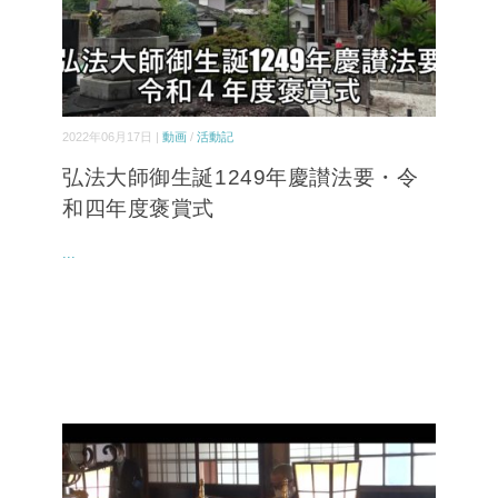
2022年06月17日 |
動画
/
活動記
弘法大師御生誕1249年慶讃法要・令
和四年度褒賞式
...